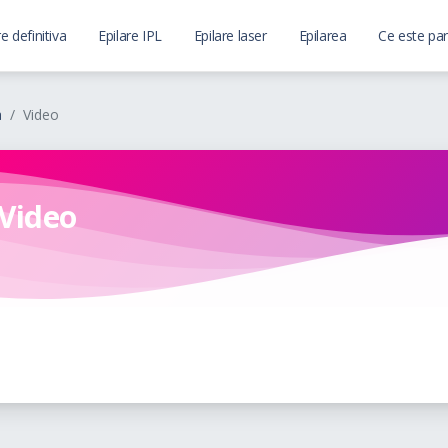
re definitiva
Epilare IPL
Epilare laser
Epilarea
Ce este par
a
Video
Video